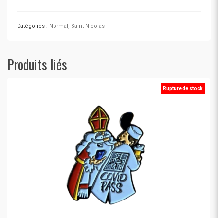
Saint-
Nicolas
2024
Catégories :
Normal
,
Saint-Nicolas
Produits liés
Rupture de stock