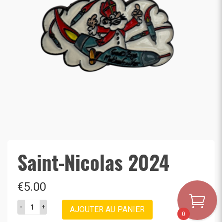
Saint-Nicolas 2024
€
5.00
quantité
AJOUTER AU PANIER
de
0