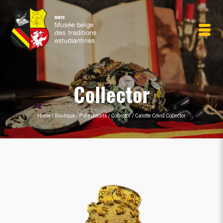
Collector
Home
/
Boutique
/
Pin's inédits
/
Collector
/
Calotte Covid Collector